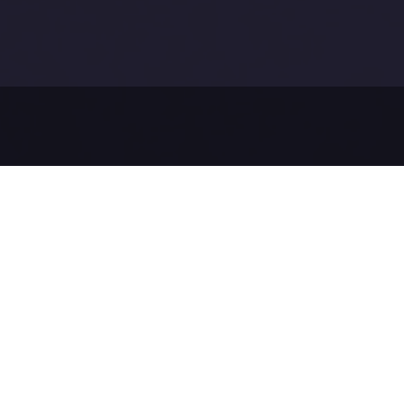
Než pošl