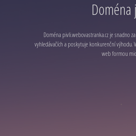
Doména j
Doména pivli.webovastranka.cz je snadno z
vyhledávačích a poskytuje konkurenční výhodu. Vy
web formou micr