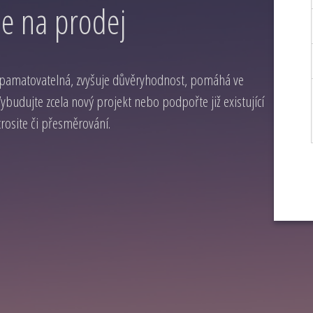
e na prodej
apamatovatelná, zvyšuje důvěryhodnost, pomáhá ve
budujte zcela nový projekt nebo podpořte již existující
osite či přesměrování.