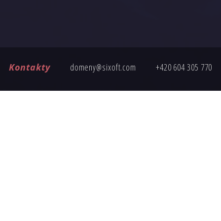
Kontakty
domeny@sixoft.com
+420 604 305 770
ČASTÉ DOTAZY
ete poptávku, tady jsou odpovědi na nejčastější otázky k nákup
Jak probíhá převod domény?
Je cena domény pevná?